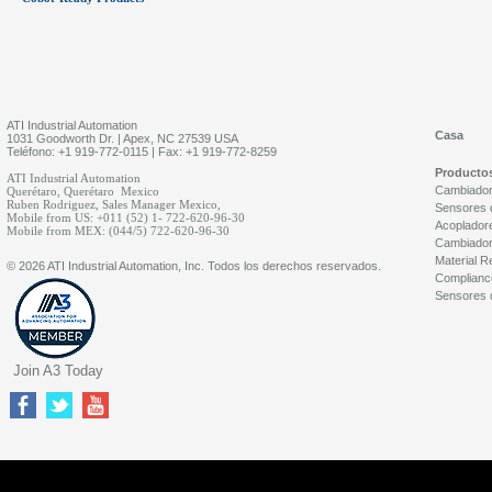
ATI Industrial Automation
Casa
1031 Goodworth Dr. | Apex, NC 27539 USA
Teléfono: +1 919-772-0115 | Fax: +1 919-772-8259
Producto
ATI Industrial Automation
Cambiador
Querétaro, Querétaro Mexico
Ruben Rodriguez, Sales Manager Mexico,
Sensores d
Mobile from US: +011 (52) 1- 722-620-96-30
Acopladore
Mobile from MEX: (044/5) 722-620-96-30
Cambiador
Material R
© 2026 ATI Industrial Automation, Inc. Todos los derechos reservados.
Complianc
Sensores d
Join A3 Today