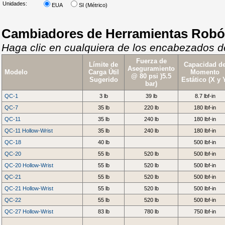
Unidades:
EUA
SI (Métrico)
Cambiadores de Herramientas Robó
Haga clic en cualquiera de los encabezados de
Fuerza de
Límite de
Capacidad d
Aseguramiento
Modelo
Carga Útil
Momento
@ 80 psi )5.5
Sugerido
Estático (X y 
bar)
QC-1
3 lb
39 lb
8.7 lbf-in
QC-7
35 lb
220 lb
180 lbf-in
QC-11
35 lb
240 lb
180 lbf-in
QC-11 Hollow-Wrist
35 lb
240 lb
180 lbf-in
QC-18
40 lb
500 lbf-in
QC-20
55 lb
520 lb
500 lbf-in
QC-20 Hollow-Wrist
55 lb
520 lb
500 lbf-in
QC-21
55 lb
520 lb
500 lbf-in
QC-21 Hollow-Wrist
55 lb
520 lb
500 lbf-in
QC-22
55 lb
520 lb
500 lbf-in
QC-27 Hollow-Wrist
83 lb
780 lb
750 lbf-in