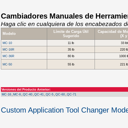
Cambiadores Manuales de Herramie
Haga clic en cualquiera de los encabezados de
Límite de Carga Útil
Capacidad de Mo
Modelo
Sugerido
(X y
MC-10
11 lb
33 lbf
MC-16R
35 lb
220 lb
MC-36R
80 lb
1000 l
MC-50
55 lb
221 lb
Versiones del Producto Anterior:
MC-16
,
MC-6
,
QC-40
,
QC-41
,
QC-5
,
QC-60
,
QC-71
Custom Application Tool Changer Mod