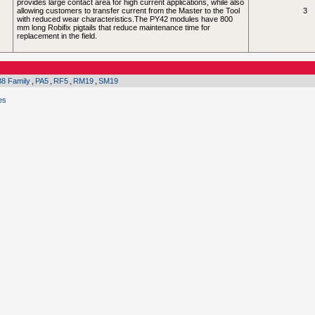
provides large contact area for high current applications, while also
allowing customers to transfer current from the Master to the Tool
3
with reduced wear characteristics.The PY42 modules have 800
mm long Robifix pigtails that reduce maintenance time for
replacement in the field.
8 Family
,
PA5
,
RF5
,
RM19
,
SM19
es