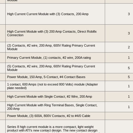
Module
High Current Current Module with (3) Contacts, 200 Amp
3
High Current Module with (3) 200 Amp Contacts, Direct Robifix
3
Connection
(2) Contacts, #2 wire, 200 Amp, 600V Rating Primary Current
2
Module
Primary Current Module, (1) contacts, #2 wire, 200A rating
1
(5) Contacts, #2 wire, 200 Amp, 600V Rating Primary Current
5
Module
Power Module, 150 Amp, 5-Contact, #4 Contact Bases
5
1 contact, 600 Amps (not to exceed 800 Volts) module (Adapter
1
plate needed)
High Current Module with Single Contact, #2 Wire, 200 Amp
1
High Current Module with Ring Terminal Bases, Single Contact,
1
200 Amp
Power Module, (3) 600A, 800V Contacts, #2 to #4/0 Cable
Series 8 high current module is a more compact, light weight
product with ATI's new contact design. The new contact design