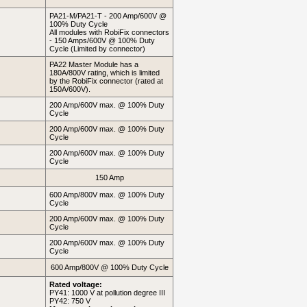
PA21-M/PA21-T - 200 Amp/600V @
100% Duty Cycle
All modules with RobiFix connectors
- 150 Amps/600V @ 100% Duty
Cycle (Limited by connector)
PA22 Master Module has a
180A/800V rating, which is limited
by the RobiFix connector (rated at
150A/600V).
200 Amp/600V max. @ 100% Duty
Cycle
200 Amp/600V max. @ 100% Duty
Cycle
200 Amp/600V max. @ 100% Duty
Cycle
150 Amp
600 Amp/800V max. @ 100% Duty
Cycle
200 Amp/600V max. @ 100% Duty
Cycle
200 Amp/600V max. @ 100% Duty
Cycle
600 Amp/800V @ 100% Duty Cycle
Rated voltage:
PY41: 1000 V at pollution degree III
PY42: 750 V