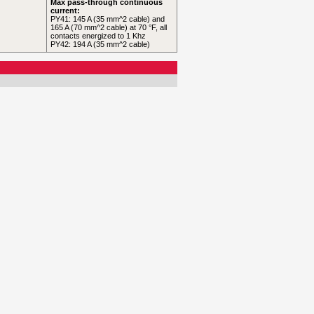
Max pass-through continuous
current:
PY41: 145 A (35 mm^2 cable) and
165 A (70 mm^2 cable) at 70 °F, all
contacts energized to 1 Khz
PY42: 194 A (35 mm^2 cable)