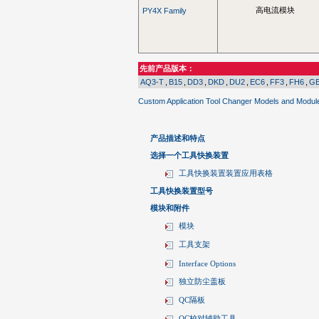
高电流模块
PY4X Family
先前产品版本：
AQ3-T
,
B15
,
DD3
,
DKD
,
DU2
,
EC6
,
FF3
,
FH6
,
GB
Custom Application Tool Changer Models and Modul
产品描述和特点
选择一个工具快换装置
工具快换装置装置应用表格
工具快换装置型号
模块和附件
模块
工具支架
Interface Options
独立防尘盖板
QC隔板
QC校对辅助工具