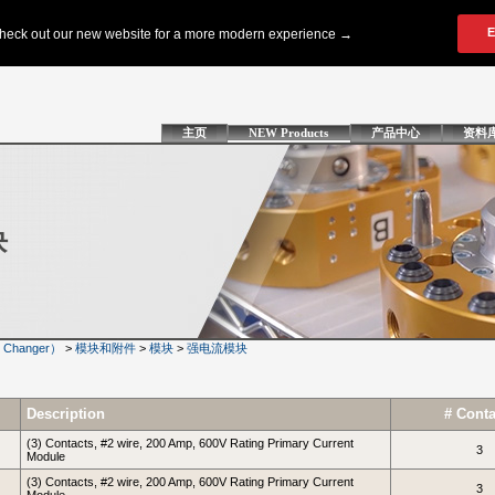
主页
NEW Products
产品中心
资料
块
Changer）
>
模块和附件
>
模块
>
强电流模块
Description
# Conta
(3) Contacts, #2 wire, 200 Amp, 600V Rating Primary Current
3
Module
(3) Contacts, #2 wire, 200 Amp, 600V Rating Primary Current
3