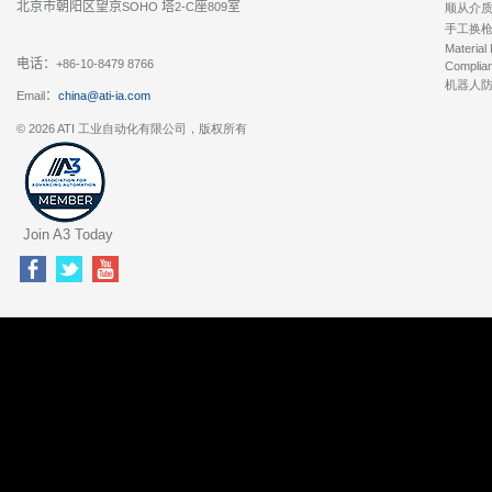
北京市朝阳区望京
塔
座
室
SOHO
2-C
809
顺从介
手工换
Material
电话：
+86-10-8479 8766
Complia
机器人
：
Email
china@ati-ia.com
© 2026 ATI 工业自动化有限公司，版权所有
Join A3 Today