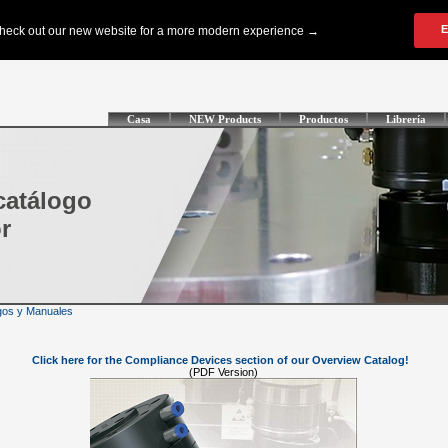
Casa
NEW Products
Productos
Librería
catálogo
r
gos y Manuales
Click here for the Compliance Devices section of our Overview Catalog!
(PDF Version)