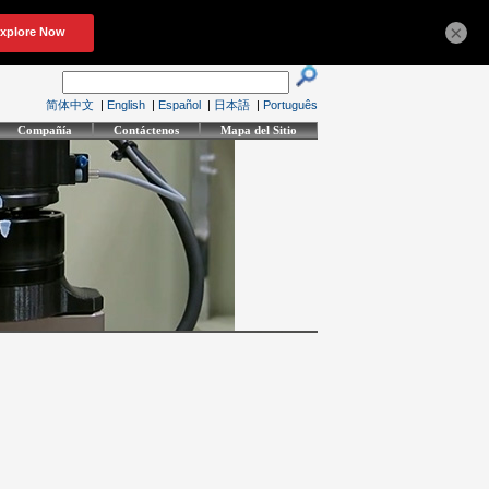
×
简体中文
|
English
|
Español
|
日本語
|
Português
Compañía
Contáctenos
Mapa del Sitio