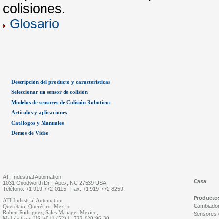
colisiones.
Glosario
Descripción del producto y características
Seleccionar un sensor de colisión
Modelos de sensores de Colisión Roboticos
Artículos y aplicaciones
Catálogos y Manuales
Demos de Video
ATI Industrial Automation
Casa
1031 Goodworth Dr. | Apex, NC 27539 USA
Teléfono: +1 919-772-0115 | Fax: +1 919-772-8259
Producto
ATI Industrial Automation
Cambiador
Querétaro, Querétaro Mexico
Ruben Rodriguez, Sales Manager Mexico,
Sensores d
Mobile from US: +011 (52) 1- 722-620-96-30