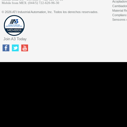
Acopladore
Mobile from MEX: (044/5) 722-620-96-30
Cambiador
Material R
© 2026 ATI Industrial Automation, Inc. Todos los derechos reservados.
Complianc
Sensores d
Join A3 Today