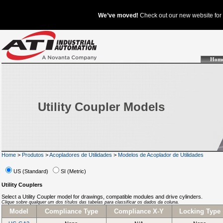
Hom
Utility Coupler Models
Home
>
Produtos
>
Acopladores de Utilidades
>
Modelos de Acoplador de Utilidades
US (Standard)
SI (Metric)
Utility Couplers
Select a Utility Coupler model for drawings, compatible modules and drive cylinders.
Clique sobre qualquer um dos títulos das tabelas para classificar os dados da coluna.
Model
Compliance Type
Compliance X-Y
Locking Type