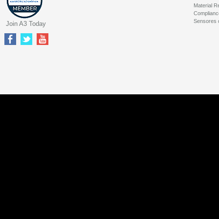
Material R
Complianc
Sensores 
Join A3 Today