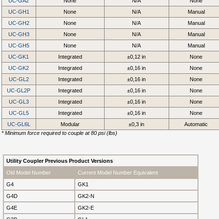
UC-GA2
None
N/A
None
UC-GH1
None
N/A
Manual
UC-GH2
None
N/A
Manual
UC-GH3
None
N/A
Manual
UC-GH5
None
N/A
Manual
UC-GK1
Integrated
±0,12 in
None
UC-GK2
Integrated
±0,16 in
None
UC-GL2
Integrated
±0,16 in
None
UC-GL2P
Integrated
±0,16 in
None
UC-GL3
Integrated
±0,16 in
None
UC-GL5
Integrated
±0,16 in
None
UC-GL6L
Modular
±0,3 in
Automatic
* Minimum force required to couple at 80 psi (lbs)
Utility Coupler Previous Product Versions
Old Model Number
Current Model Number Equivalent
G4
GK1
G4D
GK2-N
G4E
GK2-E