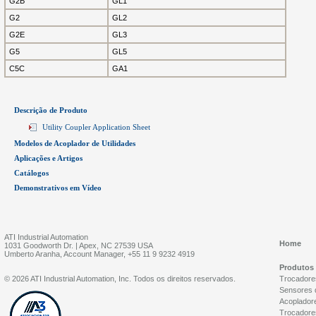
G2B
GL1
G2
GL2
G2E
GL3
G5
GL5
C5C
GA1
Descrição de Produto
Utility Coupler Application Sheet
Modelos de Acoplador de Utilidades
Aplicações e Artigos
Catálogos
Demonstrativos em Vídeo
ATI Industrial Automation
Home
1031 Goodworth Dr. | Apex, NC 27539 USA
Umberto Aranha, Account Manager, +55 11 9 9232 4919
Produtos
© 2026 ATI Industrial Automation, Inc. Todos os direitos reservados.
Trocadore
Sensores 
Acopladore
Trocadore