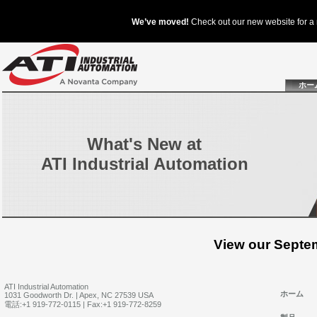
ホー
What's New at
ATI Industrial Automation
View our Septe
ATI Industrial Automation
ホーム
1031 Goodworth Dr. | Apex, NC 27539 USA
電話:+1 919-772-0115 | Fax:+1 919-772-8259